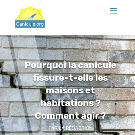
Pourquoi la canicule
fissure-t-elle les
maisons et
habitations ?
Comment agir ?
PAR
LA RÉDACTION