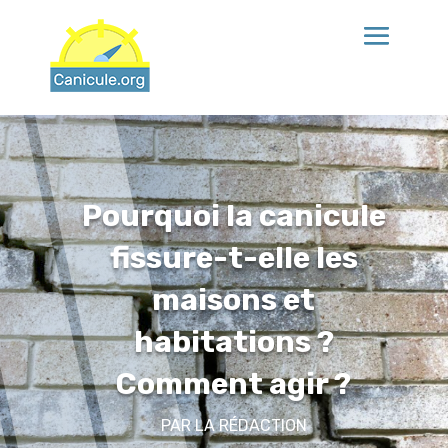
Pourquoi la canicule
fissure-t-elle les
maisons et
habitations ?
Comment agir ?
PAR
LA RÉDACTION